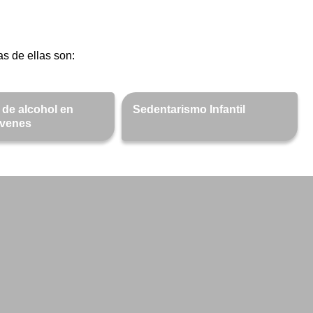
s de ellas son:
de alcohol en
Sedentarismo Infantil
óvenes