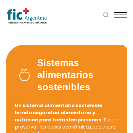
Sistemas
alimentarios
sostenibles
Un sistema alimentario sostenible
brinda seguridad alimentaria y
nutrición para todas las personas.
Busca
preservar las bases económicas, sociales y