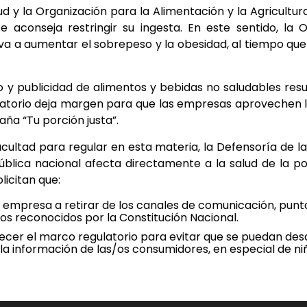
lud y la Organización para la Alimentación y la Agricul
se aconseja restringir su ingesta. En este sentido, l
leva a aumentar el sobrepeso y la obesidad, al tiempo que
 y publicidad de alimentos y bebidas no saludables resul
latorio deja margen para que las empresas aprovechen lo
ña “Tu porción justa”.
acultad para regular en esta materia, la Defensoría de l
pública nacional afecta directamente a la salud de la po
licitan que:
 la empresa a retirar de los canales de comunicación, pu
os reconocidos por la Constitución Nacional.
rtalecer el marco regulatorio para evitar que se puedan d
a la información de las/os consumidores, en especial de ni