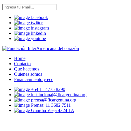
facebook
twitter
instagram
linkedin
youtube
Home
Contacto
Qué hacemos
Quienes somos
Financiamiento y ecc
+54 11 4775 8290
institucional@ficargentina.org
prensa@ficargentina.org
Prensa: 11 3682 7511
Guardia Vieja 4324 1A