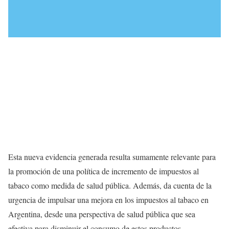
En conclusión, un incremento de impuestos al tabaco que
genere un incremento en el precio del 50% no solo evitaría
muertes y casos de enfermedades asociadas al consumo del
tabaco y generaría un ahorro de costos, sino que también
reduciría las inequidades existentes en la distribución de estas
cargas por grupos de nivel socioeconómico, a la vez que
aumentaría la recaudación impositiva.
Esta nueva evidencia generada resulta sumamente relevante para
la promoción de una política de incremento de impuestos al
tabaco como medida de salud pública. Además, da cuenta de la
urgencia de impulsar una mejora en los impuestos al tabaco en
Argentina, desde una perspectiva de salud pública que sea
efectiva para disminuir el consumo de estos productos.