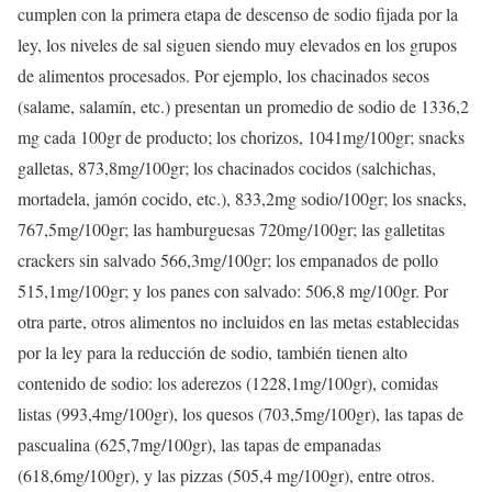
cumplen con la primera etapa de descenso de sodio fijada por la
ley, los niveles de sal siguen siendo muy elevados en los grupos
de alimentos procesados. Por ejemplo, los chacinados secos
(salame, salamín, etc.) presentan un promedio de sodio de 1336,2
mg cada 100gr de producto; los chorizos, 1041mg/100gr; snacks
galletas, 873,8mg/100gr; los chacinados cocidos (salchichas,
mortadela, jamón cocido, etc.), 833,2mg sodio/100gr; los snacks,
767,5mg/100gr; las hamburguesas 720mg/100gr; las galletitas
crackers sin salvado 566,3mg/100gr; los empanados de pollo
515,1mg/100gr; y los panes con salvado: 506,8 mg/100gr. Por
otra parte, otros alimentos no incluidos en las metas establecidas
por la ley para la reducción de sodio, también tienen alto
contenido de sodio: los aderezos (1228,1mg/100gr), comidas
listas (993,4mg/100gr), los quesos (703,5mg/100gr), las tapas de
pascualina (625,7mg/100gr), las tapas de empanadas
(618,6mg/100gr), y las pizzas (505,4 mg/100gr), entre otros.