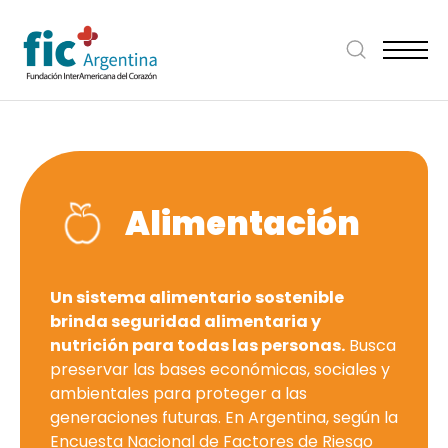
Alimentación
Un sistema alimentario sostenible
brinda seguridad alimentaria y
nutrición para todas las personas.
Busca
preservar las bases económicas, sociales y
ambientales para proteger a las
generaciones futuras. En Argentina, según la
Encuesta Nacional de Factores de Riesgo