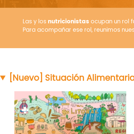
Las y los
nutricionistas
ocupan un rol f
Para acompañar ese rol, reunimos nuest
[Nuevo] Situación Alimentari