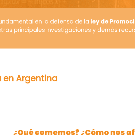
undamental en la defensa de la
ley de Promoci
ras principales investigaciones y demás recurs
a en Argentina
¿Qué comemos? ¿Cómo nos af