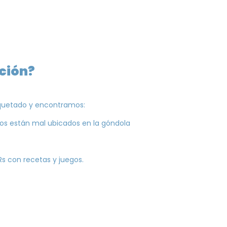
ción?
iquetado y encontramos:
ctos están mal ubicados en la góndola
QRs con recetas y juegos.